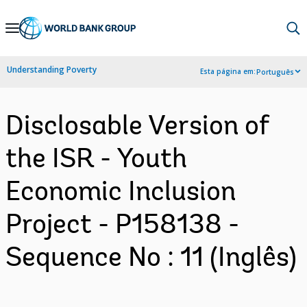
Skip
to
Main
Understanding Poverty
Esta página em:
Português
Navigation
Disclosable Version of
the ISR - Youth
Economic Inclusion
Project - P158138 -
Sequence No : 11 (Inglês)