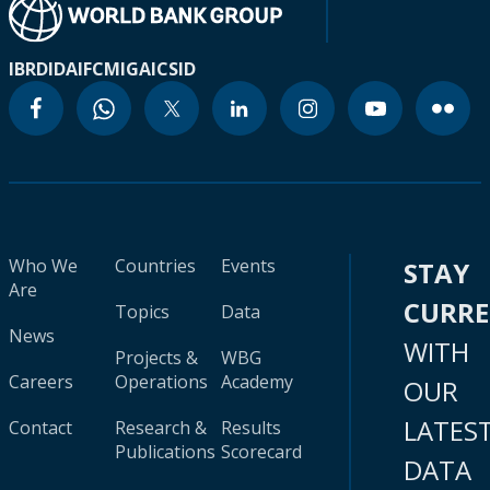
IBRD
IDA
IFC
MIGA
ICSID
Who We
Countries
Events
STAY
Are
CURR
Topics
Data
News
WITH
Projects &
WBG
Careers
Operations
Academy
OUR
LATES
Contact
Research &
Results
Publications
Scorecard
DATA