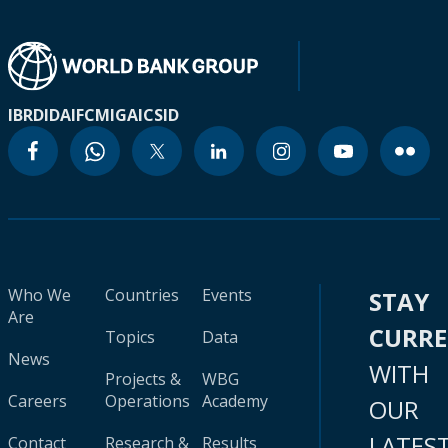
IBRD
IDA
IFC
MIGA
ICSID
Who We
Countries
Events
STAY
Are
CURR
Topics
Data
News
WITH
Projects &
WBG
Careers
Operations
Academy
OUR
LATES
Contact
Research &
Results