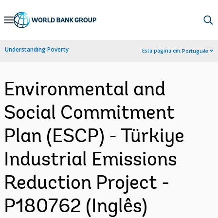
Skip
to
Main
Understanding Poverty
Esta página em:
Português
Navigation
Environmental and
Social Commitment
Plan (ESCP) - Türkiye
Industrial Emissions
Reduction Project -
P180762 (Inglês)