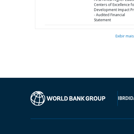
Centers of Excellence f
Development Impact Pr
- Audited Financial
Statement
Exibir mais
IBRD
ID