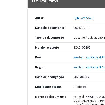
DETALHES
Autor
Djite, Amadou;
Data do documento
2025/10/13
TIpo de documento
Documento de auditori
No. do relatório
SCA0100465
País
Western and Central Afr
Região
Western and Central Afr
Data de divulgação
2026/02/08
Disclosure Status
Disclosed
Nome do documento
Senegal - WESTERN AN
CENTRAL AFRICA - P164
First Africa Higher Educ