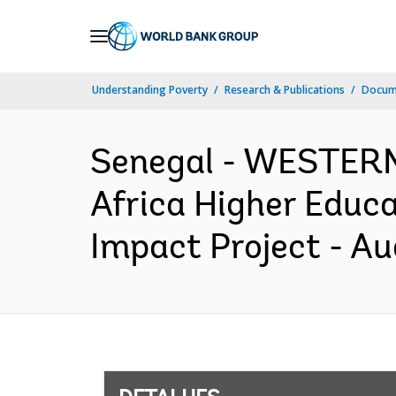
Skip
to
Main
Understanding Poverty
Research & Publications
Docume
Navigation
Senegal - WESTERN
Africa Higher Educa
Impact Project - Au