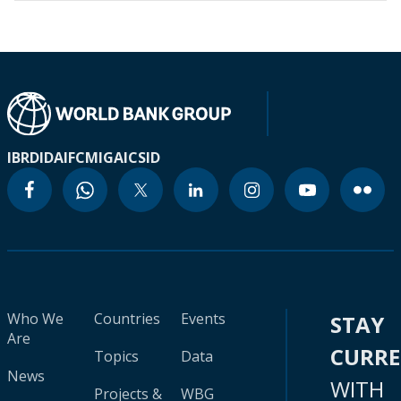
IBRD
IDA
IFC
MIGA
ICSID
Who We
Countries
Events
STAY
Are
CURR
Topics
Data
News
WITH
Projects &
WBG