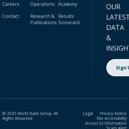
Careers
Operations
Academy
OUR
LATES
Contact
Research &
Results
Publications
Scorecard
DATA
&
INSIGH
Sign
© 2025 World Bank Group. All
Legal
Privacy Notice
Rights Reserved.
Site Accessibility
Access to Information
Scam Alert