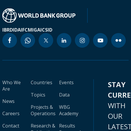
IBRD
IDA
IFC
MIGA
ICSID
Who We
Countries
Events
STAY
Are
CURR
Topics
Data
News
WITH
Projects &
WBG
Careers
Operations
Academy
OUR
LATES
Contact
Research &
Results