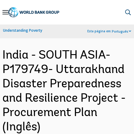
Skip
to
Main
Understanding Poverty
Esta página em:
Português
Navigation
India - SOUTH ASIA-
P179749- Uttarakhand
Disaster Preparedness
and Resilience Project -
Procurement Plan
(Inglês)