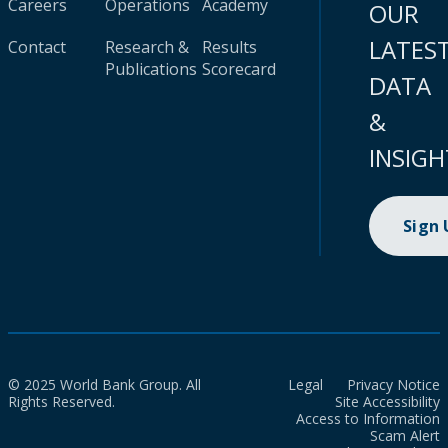
Careers
Operations
Academy
OUR
LATES
Contact
Research &
Results
Publications
Scorecard
DATA
&
INSIGH
Sign
© 2025 World Bank Group. All
Legal
Privacy Notice
Rights Reserved.
Site Accessibility
Access to Information
Scam Alert