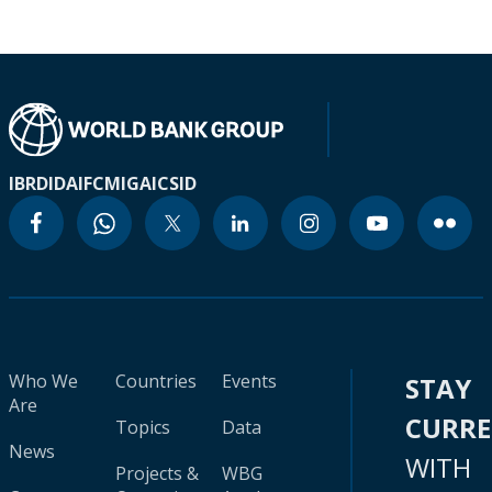
IBRD
IDA
IFC
MIGA
ICSID
Who We
Countries
Events
STAY
Are
CURR
Topics
Data
News
WITH
Projects &
WBG