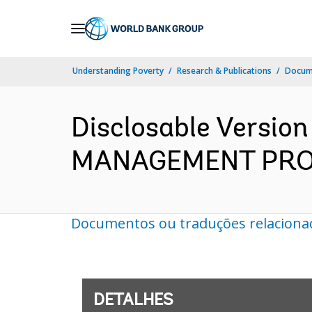
Skip
to
Main
Understanding Poverty
Research & Publications
Docume
Navigation
Disclosable Versio
MANAGEMENT PROJEC
Documentos ou traduções relaciona
DETALHES