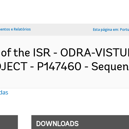
ntos e Relatórios
Esta página em:
Port
n of the ISR - ODRA-VIS
T - P147460 - Sequence 
das
DOWNLOADS