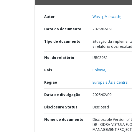
Autor
Wasiq, Mahwash;
Data do documento
2025/02/09
TIpo de documento
Situação da implement
e relatório dos resulta
No. do relatório
ISR02982
País
Polônia,
Região
Europa e Ásia Central,
Data de divulgação
2025/02/09
Disclosure Status
Disclosed
Nome do documento
Disclosable Version of 
ISR - ODRA-VISTULA F
MANAGEMENT PROJECT 