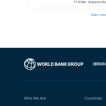
P147460 - Sequence No 
Exibir mais
IBRD
ID
Who We Are
Countries