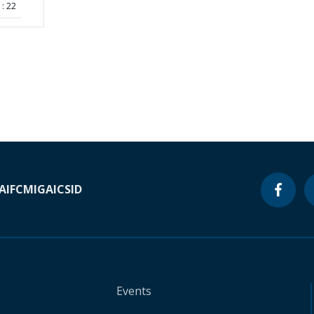
: 22
A
IFC
MIGA
ICSID
Events