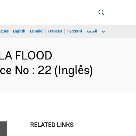
uguês
English
Español
Français
Русский
العربية
TULA FLOOD
No : 22 (Inglês)
RELATED LINKS