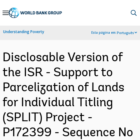
Skip
to
Main
Understanding Poverty
Esta página em:
Português
Navigation
Disclosable Version of
the ISR - Support to
Parcelization of Lands
for Individual Titling
(SPLIT) Project -
P172399 - Sequence No