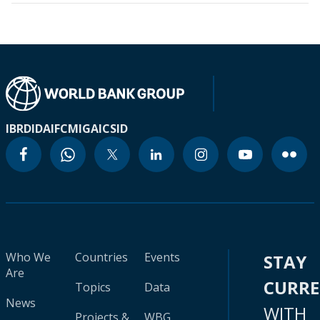
IBRD
IDA
IFC
MIGA
ICSID
Who We
Countries
Events
STAY
Are
CURR
Topics
Data
News
WITH
Projects &
WBG