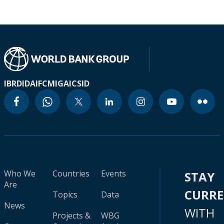
IBRD
IDA
IFC
MIGA
ICSID
Who We
Countries
Events
STAY
Are
CURR
Topics
Data
News
WITH
Projects &
WBG