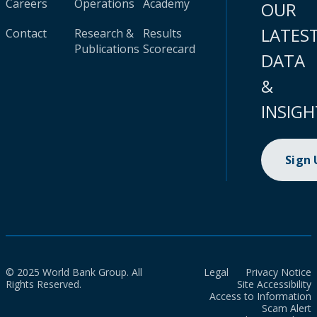
Careers
Operations
Academy
OUR
LATES
Contact
Research &
Results
Publications
Scorecard
DATA
&
INSIGH
Sign
© 2025 World Bank Group. All
Legal
Privacy Notice
Rights Reserved.
Site Accessibility
Access to Information
Scam Alert