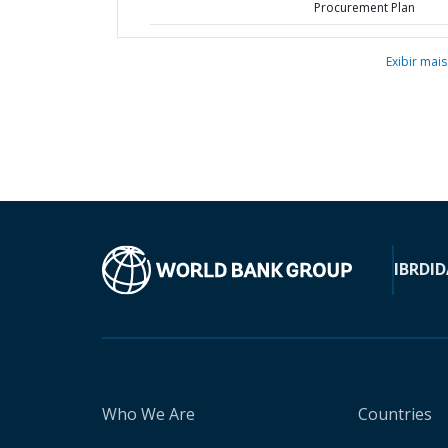
Procurement Plan
Exibir mais
IBRD
ID
Who We Are
Countries