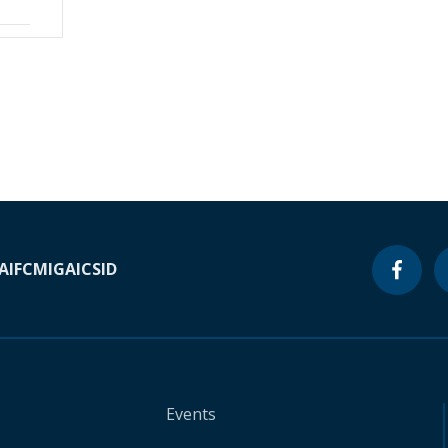
A
IFC
MIGA
ICSID
Events