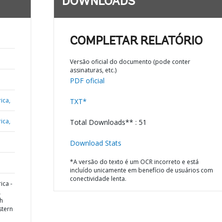
DOWNLOADS
COMPLETAR RELATÓRIO
Versão oficial do documento (pode conter
assinaturas, etc.)
PDF oficial
ica,
TXT*
ica,
Total Downloads** : 51
Download Stats
*A versão do texto é um OCR incorreto e está
incluído unicamente em benefício de usuários com
conectividade lenta.
ica -
L
h
stern