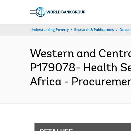
Skip
to
Main
Understanding Poverty
Research & Publications
Docume
Navigation
Western and Centr
P179078- Health Se
Africa - Procuremen