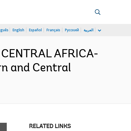
uguês
English
Español
Français
Русский
العربية
D CENTRAL AFRICA-
n and Central
RELATED LINKS