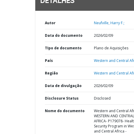
DETALHES
Autor
Neufville, Harry F.;
Data do documento
2026/02/09
TIpo de documento
Plano de Aquisições
País
Western and Central Afr
Região
Western and Central Afr
Data de divulgação
2026/02/09
Disclosure Status
Disclosed
Nome do documento
Western and Central Afr
WESTERN AND CENTRA
AFRICA- P179078- Healt
Security Program in We
and Central Africa -