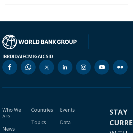
IBRD
IDA
IFC
MIGA
ICSID
Who We
Countries
Events
STAY
Are
CURR
Topics
Data
News