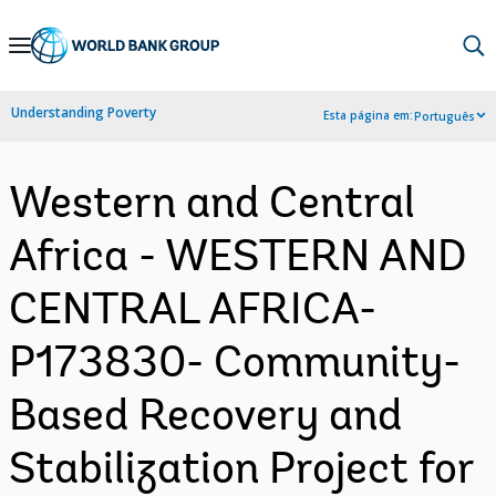
Skip
to
Main
Understanding Poverty
Esta página em:
Português
Navigation
Western and Central
Africa - WESTERN AND
CENTRAL AFRICA-
P173830- Community-
Based Recovery and
Stabilization Project for