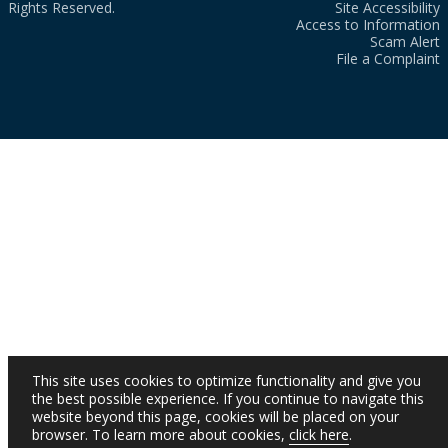
Rights Reserved.
Site Accessibility
Access to Information
Scam Alert
File a Complaint
This site uses cookies to optimize functionality and give you
the best possible experience. If you continue to navigate this
website beyond this page, cookies will be placed on your
browser. To learn more about cookies,
click here
.