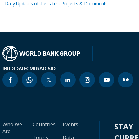
Daily Updates of the Latest Projects & Documents
IBRD
IDA
IFC
MIGA
ICSID
Who We
Countries
Events
STAY
Are
CURR
Topics
Data