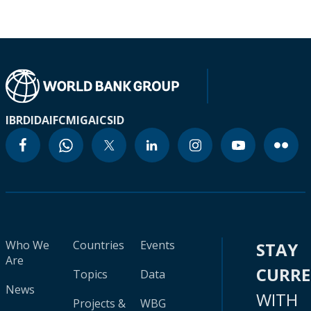
IBRD
IDA
IFC
MIGA
ICSID
Who We
Countries
Events
STAY
Are
CURR
Topics
Data
News
WITH
Projects &
WBG