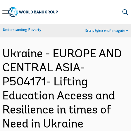
Skip
to
Main
Understanding Poverty
Esta página em:
Português
Navigation
Ukraine - EUROPE AND
CENTRAL ASIA-
P504171- Lifting
Education Access and
Resilience in times of
Need in Ukraine