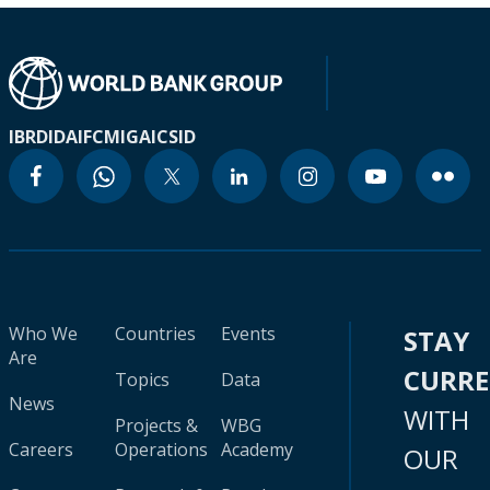
IBRD
IDA
IFC
MIGA
ICSID
Who We
Countries
Events
STAY
Are
CURR
Topics
Data
News
WITH
Projects &
WBG
Careers
Operations
Academy
OUR