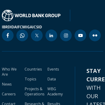
IBRD
IDA
IFC
MIGA
ICSID
Who We
Countries
Events
STAY
Are
CURR
Topics
Data
News
WITH
Projects &
WBG
Careers
Operations
Academy
OUR
LATES
Contact
Research &
Results