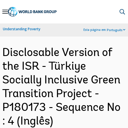
Skip
to
Main
Understanding Poverty
Esta página em:
Português
Navigation
Disclosable Version of
the ISR - Türkiye
Socially Inclusive Green
Transition Project -
P180173 - Sequence No
: 4 (Inglês)