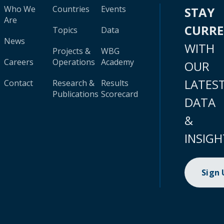
Who We
Countries
Events
STAY
Are
CURR
Topics
Data
News
WITH
Projects &
WBG
Careers
Operations
Academy
OUR
LATES
Contact
Research &
Results
Publications
Scorecard
DATA
&
INSIGH
Sign