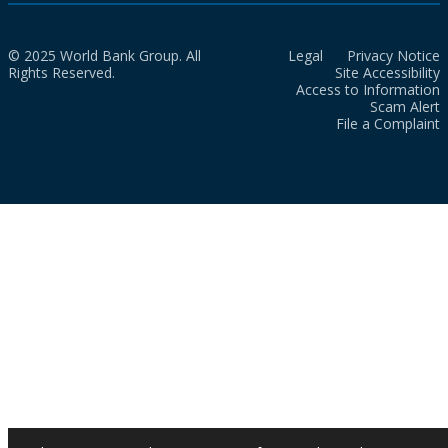
© 2025 World Bank Group. All
Legal
Privacy Notice
Rights Reserved.
Site Accessibility
Access to Information
Scam Alert
File a Complaint