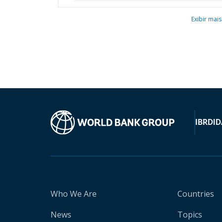
Exibir mais
IBRD
ID
Who We Are
Countries
News
Topics