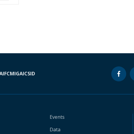
A
IFC
MIGA
ICSID
Events
Data