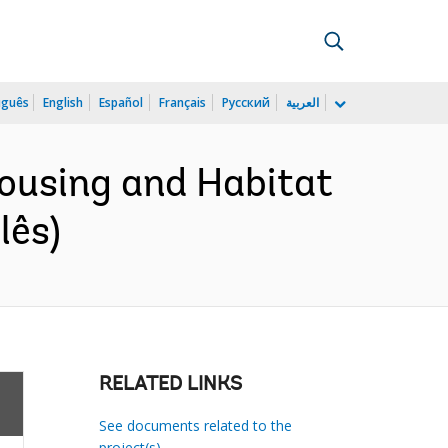
uguês
English
Español
Français
Русский
العربية
ousing and Habitat
lês)
RELATED LINKS
See documents related to the
project(s)