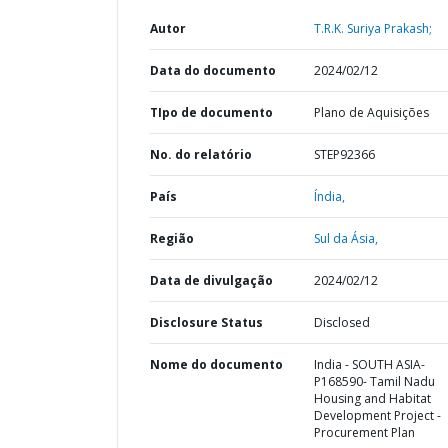
Autor
T.R.K. Suriya Prakash;
Data do documento
2024/02/12
TIpo de documento
Plano de Aquisições
No. do relatório
STEP92366
País
Índia,
Região
Sul da Ásia,
Data de divulgação
2024/02/12
Disclosure Status
Disclosed
Nome do documento
India - SOUTH ASIA-
P168590- Tamil Nadu
Housing and Habitat
Development Project -
Procurement Plan