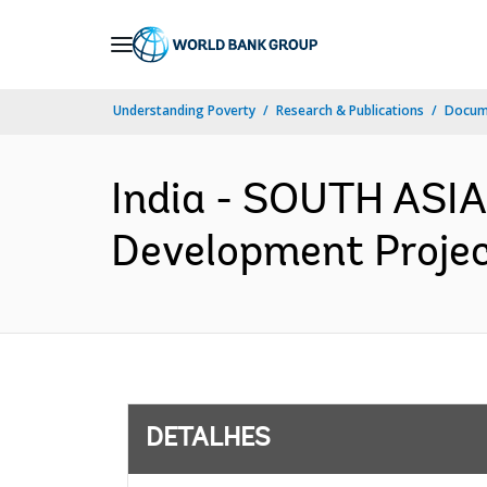
Skip
to
Main
Understanding Poverty
Research & Publications
Docume
Navigation
India - SOUTH ASIA
Development Project
DETALHES