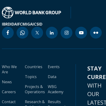
IBRD
IDA
IFC
MIGA
ICSID
Who We
Countries
Events
STAY
Are
CURR
Topics
Data
News
WITH
Projects &
WBG
Careers
Operations
Academy
OUR
LATES
Contact
Research &
Results