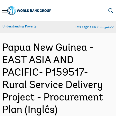
Skip
to
Main
Understanding Poverty
Esta página em:
Português
Navigation
Papua New Guinea -
EAST ASIA AND
PACIFIC- P159517-
Rural Service Delivery
Project - Procurement
Plan (Inglês)