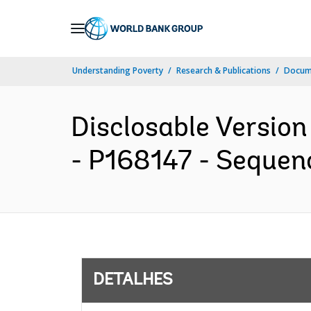
Skip
to
Main
Understanding Poverty
Research & Publications
Docume
Navigation
Disclosable Version
- P168147 - Sequenc
DETALHES