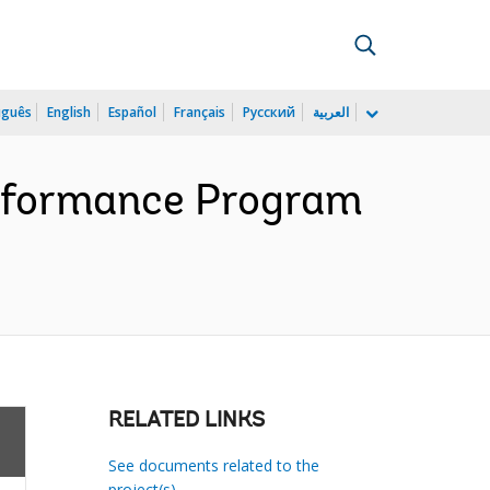
uguês
English
Español
Français
Русский
العربية
Performance Program
RELATED LINKS
See documents related to the
project(s)