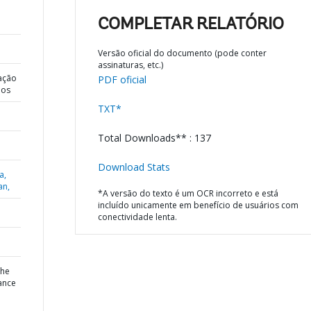
COMPLETAR RELATÓRIO
Versão oficial do documento (pode conter
assinaturas, etc.)
ação
PDF oficial
dos
TXT*
Total Downloads** : 137
Download Stats
a,
an,
*A versão do texto é um OCR incorreto e está
incluído unicamente em benefício de usuários com
conectividade lenta.
the
ance