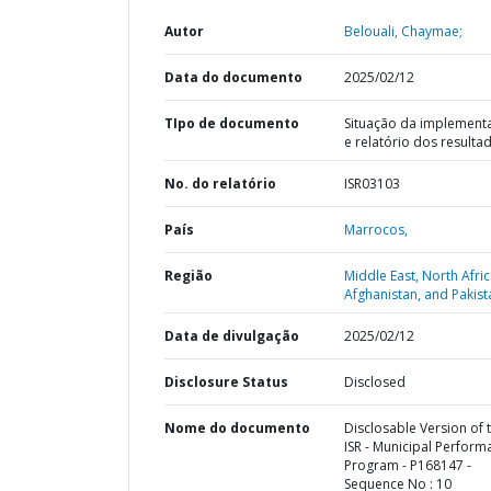
Autor
Belouali, Chaymae;
Data do documento
2025/02/12
TIpo de documento
Situação da implement
e relatório dos resulta
No. do relatório
ISR03103
País
Marrocos,
Região
Middle East, North Afric
Afghanistan, and Pakist
Data de divulgação
2025/02/12
Disclosure Status
Disclosed
Nome do documento
Disclosable Version of 
ISR - Municipal Perform
Program - P168147 -
Sequence No : 10