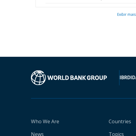
Exibir mais
IBRD
ID
Who We Are
Countries
News
Topics