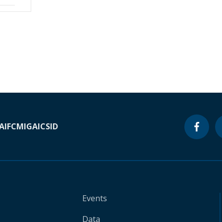
A
IFC
MIGA
ICSID
Events
Data