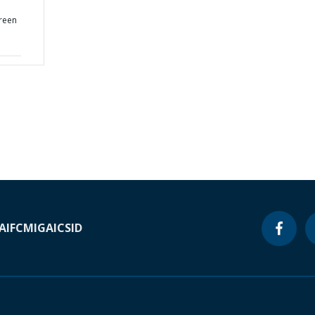
reen
A
IFC
MIGA
ICSID