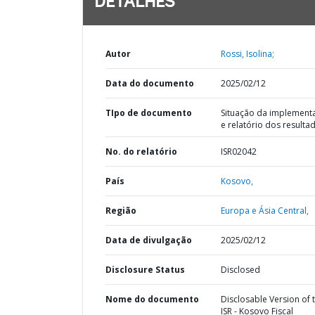
DETALHES
Autor
Rossi, Isolina;
Data do documento
2025/02/12
TIpo de documento
Situação da implement
e relatório dos resulta
No. do relatório
ISR02042
País
Kosovo,
Região
Europa e Ásia Central,
Data de divulgação
2025/02/12
Disclosure Status
Disclosed
Nome do documento
Disclosable Version of 
ISR - Kosovo Fiscal