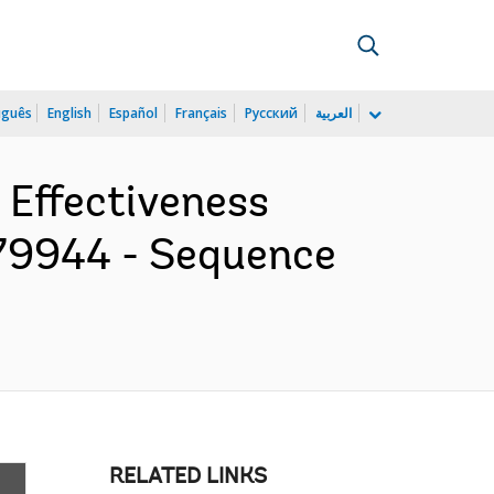
uguês
English
Español
Français
Русский
العربية
l Effectiveness
79944 - Sequence
RELATED LINKS