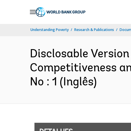
Skip
to
Main
Understanding Poverty
Research & Publications
Docume
Navigation
Disclosable Version 
Competitiveness a
No : 1 (Inglês)