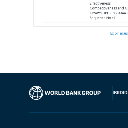
Effectiveness
Competitiveness and G
Growth DPF - P179944 -
Sequence No : 1
Exibir mais
IBRD
ID