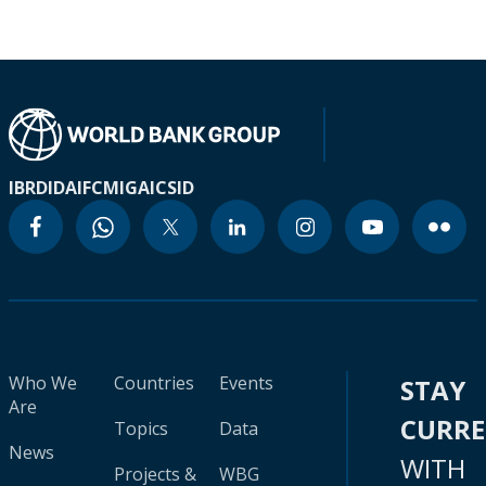
IBRD
IDA
IFC
MIGA
ICSID
Who We
Countries
Events
STAY
Are
CURR
Topics
Data
News
WITH
Projects &
WBG