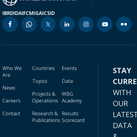
IBRD
IDA
IFC
MIGA
ICSID
Who We
Countries
Events
STAY
Are
CURR
Topics
Data
News
WITH
Projects &
WBG
Careers
Operations
Academy
OUR
LATES
Contact
Research &
Results
Publications
Scorecard
DATA
&