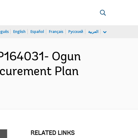
uguês
English
Español
Français
Русский
العربية
P164031- Ogun
ocurement Plan
RELATED LINKS