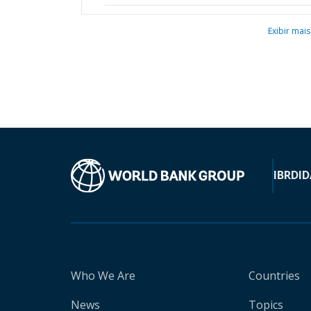
Exibir mais
IBRD
ID
Who We Are
Countries
News
Topics