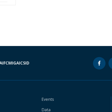
A
IFC
MIGA
ICSID
Events
Data