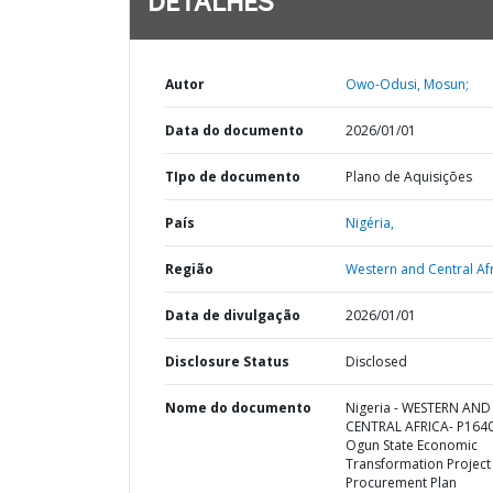
DETALHES
Autor
Owo-Odusi, Mosun;
Data do documento
2026/01/01
TIpo de documento
Plano de Aquisições
País
Nigéria,
Região
Western and Central Afr
Data de divulgação
2026/01/01
Disclosure Status
Disclosed
Nome do documento
Nigeria - WESTERN AND
CENTRAL AFRICA- P164
Ogun State Economic
Transformation Project 
Procurement Plan