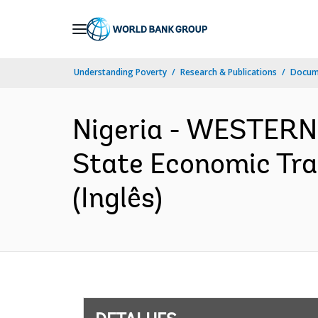
Skip
to
Main
Understanding Poverty
Research & Publications
Docume
Navigation
Nigeria - WESTER
State Economic Tra
(Inglês)