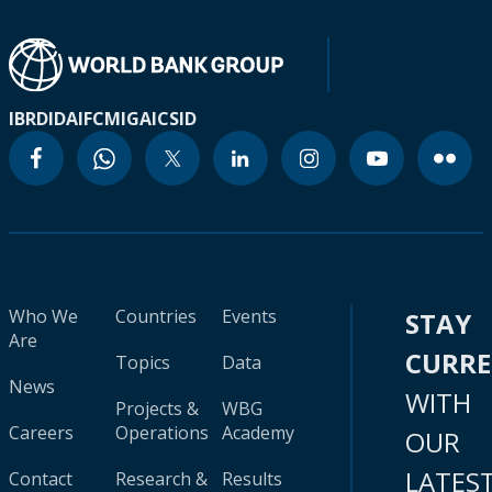
IBRD
IDA
IFC
MIGA
ICSID
Who We
Countries
Events
STAY
Are
CURR
Topics
Data
News
WITH
Projects &
WBG
Careers
Operations
Academy
OUR
LATES
Contact
Research &
Results