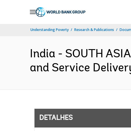
Skip
to
Main
Understanding Poverty
Research & Publications
Docume
Navigation
India - SOUTH ASIA
and Service Deliver
DETALHES