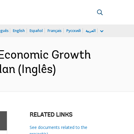
uguês
English
Español
Français
Русский
العربية
l Economic Growth
an (Inglês)
RELATED LINKS
See documents related to the
project(s)