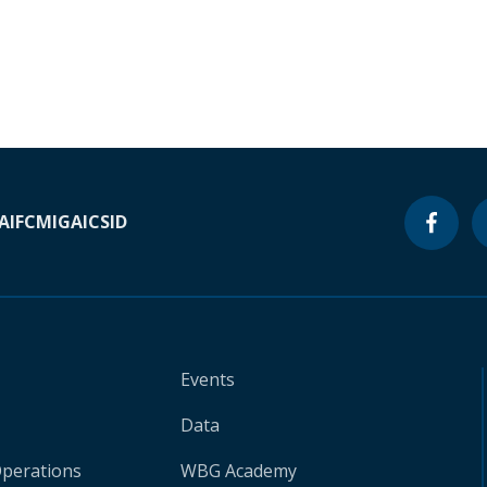
A
IFC
MIGA
ICSID
Events
Data
Operations
WBG Academy