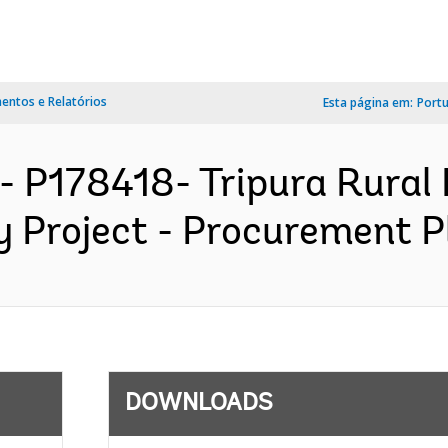
ntos e Relatórios
Esta página em:
Port
- P178418- Tripura Rura
y Project - Procurement Pl
DOWNLOADS