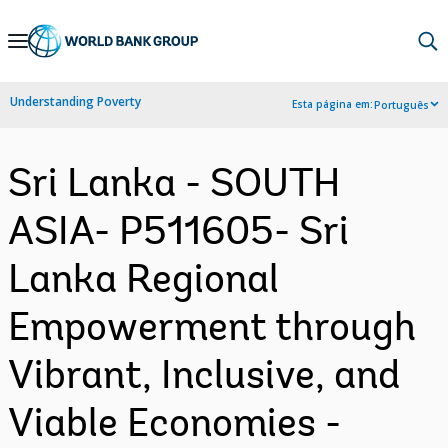
Skip
to
Main
Understanding Poverty
Esta página em:
Português
Navigation
Sri Lanka - SOUTH
ASIA- P511605- Sri
Lanka Regional
Empowerment through
Vibrant, Inclusive, and
Viable Economies -