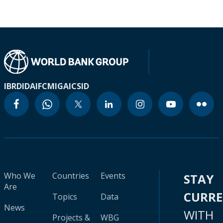
IBRD
IDA
IFC
MIGA
ICSID
Who We
Countries
Events
STAY
Are
CURR
Topics
Data
News
WITH
Projects &
WBG