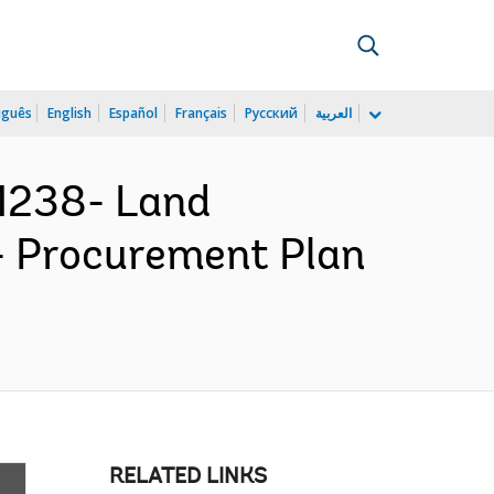
uguês
English
Español
Français
Русский
العربية
1238- Land
 - Procurement Plan
RELATED LINKS