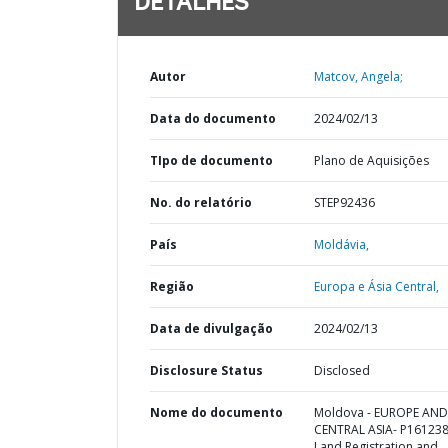
DETALHES
Autor
Matcov, Angela;
Data do documento
2024/02/13
TIpo de documento
Plano de Aquisições
No. do relatório
STEP92436
País
Moldávia,
Região
Europa e Ásia Central,
Data de divulgação
2024/02/13
Disclosure Status
Disclosed
Nome do documento
Moldova - EUROPE AND
CENTRAL ASIA- P161238
Land Registration and