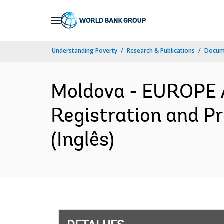
Skip
to
Main
Understanding Poverty
Research & Publications
Docume
Navigation
Moldova - EUROPE
Registration and Pr
(Inglês)