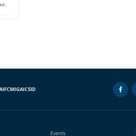
ct -
A
IFC
MIGA
ICSID
Events