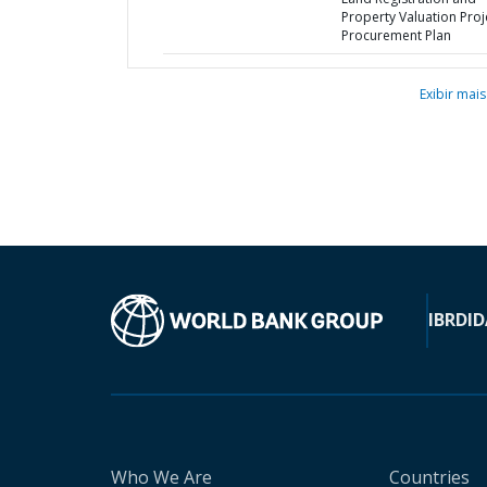
Property Valuation Proje
Procurement Plan
Exibir mais
IBRD
ID
Who We Are
Countries