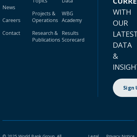
CURR
Topics
Data
News
WITH
Projects &
WBG
Careers
Operations
Academy
OUR
LATES
Contact
Research &
Results
Publications
Scorecard
DATA
&
INSIGH
Sign
© 2025 World Bank Group. All
Legal
Privacy Notice