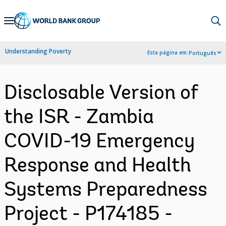
Skip
to
Main
Understanding Poverty
Esta página em:
Português
Navigation
Disclosable Version of
the ISR - Zambia
COVID-19 Emergency
Response and Health
Systems Preparedness
Project - P174185 -