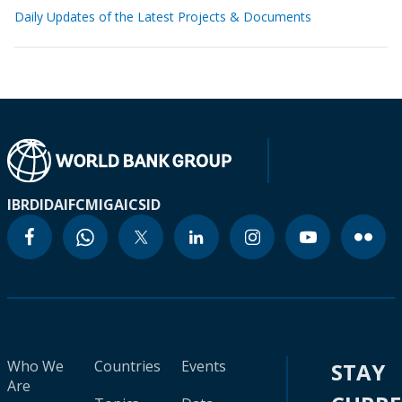
Daily Updates of the Latest Projects & Documents
IBRD
IDA
IFC
MIGA
ICSID
Who We
Countries
Events
STAY
Are