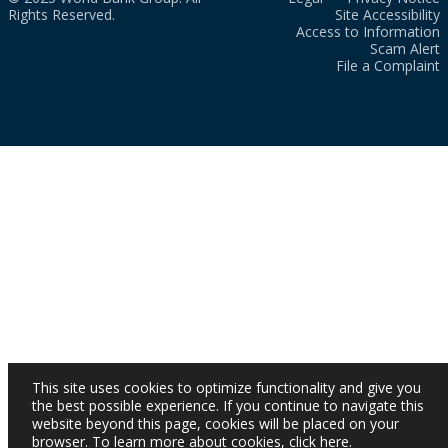
Rights Reserved.
Site Accessibility
Access to Information
Scam Alert
File a Complaint
This site uses cookies to optimize functionality and give you
the best possible experience. If you continue to navigate this
website beyond this page, cookies will be placed on your
browser. To learn more about cookies,
click here
.