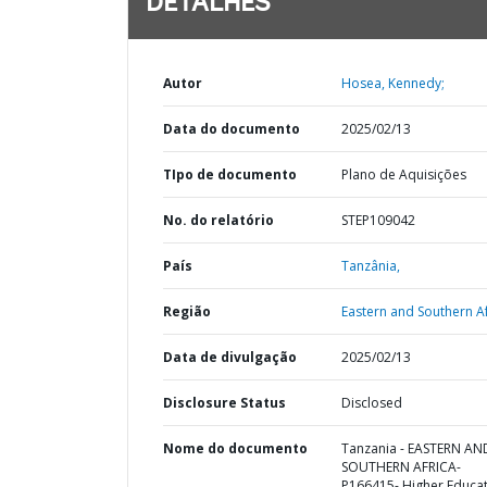
DETALHES
Autor
Hosea, Kennedy;
Data do documento
2025/02/13
TIpo de documento
Plano de Aquisições
No. do relatório
STEP109042
País
Tanzânia,
Região
Eastern and Southern Af
Data de divulgação
2025/02/13
Disclosure Status
Disclosed
Nome do documento
Tanzania - EASTERN AN
SOUTHERN AFRICA-
P166415- Higher Educa