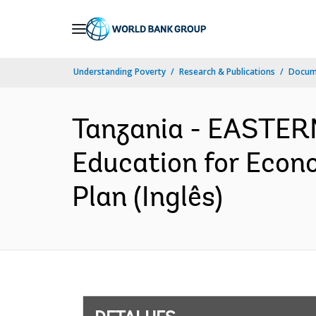
Skip
to
Main
Understanding Poverty
Research & Publications
Docume
Navigation
Tanzania - EASTE
Education for Econ
Plan (Inglês)