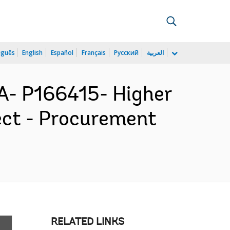
uguês
English
Español
Français
Русский
العربية
- P166415- Higher
ect - Procurement
RELATED LINKS