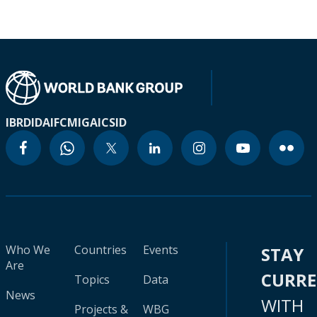
IBRD
IDA
IFC
MIGA
ICSID
Who We
Countries
Events
STAY
Are
CURR
Topics
Data
News
WITH
Projects &
WBG