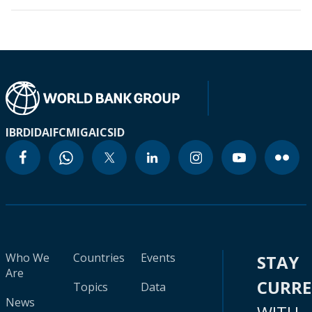
IBRD
IDA
IFC
MIGA
ICSID
Who We
Countries
Events
STAY
Are
CURR
Topics
Data
News