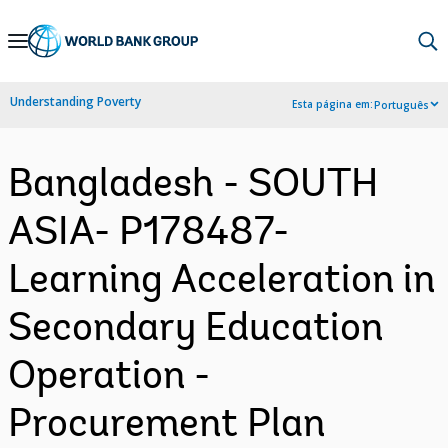
Skip
to
Main
Understanding Poverty
Esta página em:
Português
Navigation
Bangladesh - SOUTH
ASIA- P178487-
Learning Acceleration in
Secondary Education
Operation -
Procurement Plan