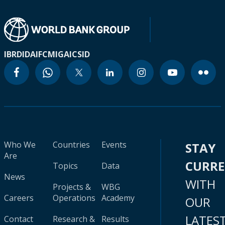
IBRD
IDA
IFC
MIGA
ICSID
Who We
Countries
Events
STAY
Are
CURR
Topics
Data
News
WITH
Projects &
WBG
Careers
Operations
Academy
OUR
LATES
Contact
Research &
Results