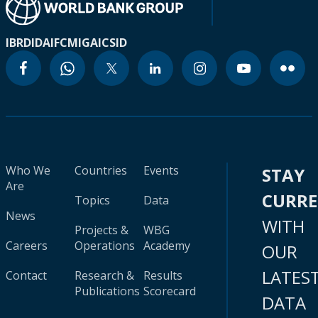
IBRD
IDA
IFC
MIGA
ICSID
Who We
Countries
Events
STAY
Are
CURR
Topics
Data
News
WITH
Projects &
WBG
Careers
Operations
Academy
OUR
LATES
Contact
Research &
Results
Publications
Scorecard
DATA