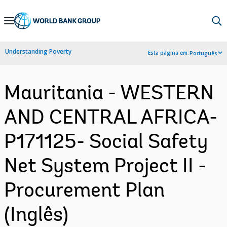
Skip
to
Main
Understanding Poverty
Esta página em:
Português
Navigation
Mauritania - WESTERN
AND CENTRAL AFRICA-
P171125- Social Safety
Net System Project II -
Procurement Plan
(Inglês)