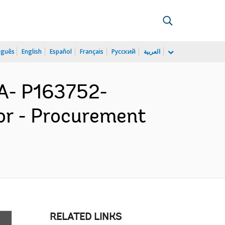
uguês
English
Español
Français
Русский
العربية
A- P163752-
or - Procurement
RELATED LINKS