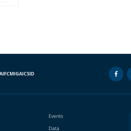
A
IFC
MIGA
ICSID
Events
Data