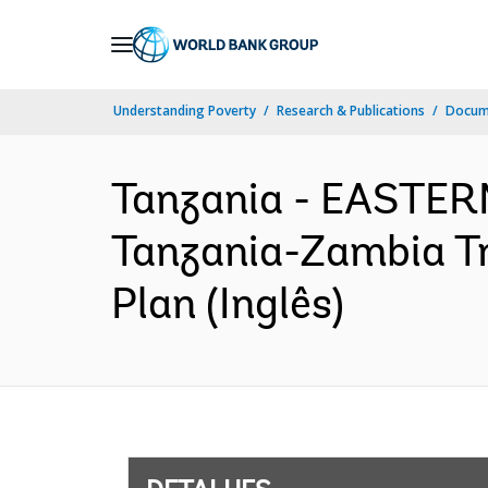
Skip
to
Main
Understanding Poverty
Research & Publications
Docume
Navigation
Tanzania - EASTE
Tanzania-Zambia Tr
Plan (Inglês)