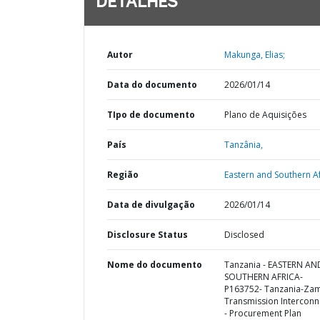
DETALHES
Autor
Makunga, Elias;
Data do documento
2026/01/14
TIpo de documento
Plano de Aquisições
País
Tanzânia,
Região
Eastern and Southern Af
Data de divulgação
2026/01/14
Disclosure Status
Disclosed
Nome do documento
Tanzania - EASTERN AN
SOUTHERN AFRICA-
P163752- Tanzania-Za
Transmission Interconn
- Procurement Plan