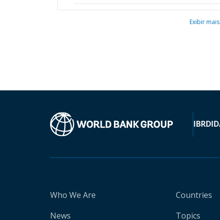
Exibir mais
IBRD
ID
Who We Are
Countries
News
Topics