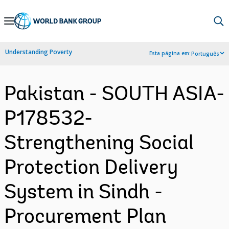
Skip
to
Main
Understanding Poverty
Esta página em:
Português
Navigation
Pakistan - SOUTH ASIA-
P178532-
Strengthening Social
Protection Delivery
System in Sindh -
Procurement Plan