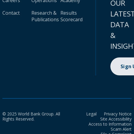
Careers
Operations
Academy
OUR
LATES
Contact
Research &
Results
Publications
Scorecard
DATA
&
INSIGH
Sign
© 2025 World Bank Group. All
Legal
Privacy Notice
Rights Reserved.
Site Accessibility
Access to Information
Scam Alert