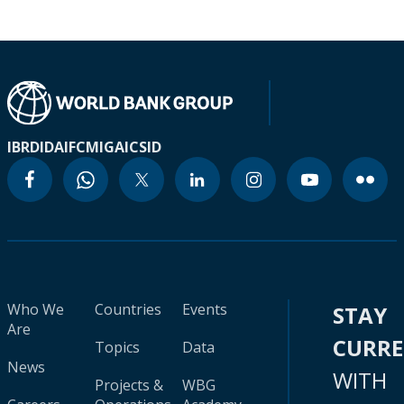
IBRD
IDA
IFC
MIGA
ICSID
Who We
Countries
Events
STAY
Are
CURR
Topics
Data
News
WITH
Projects &
WBG