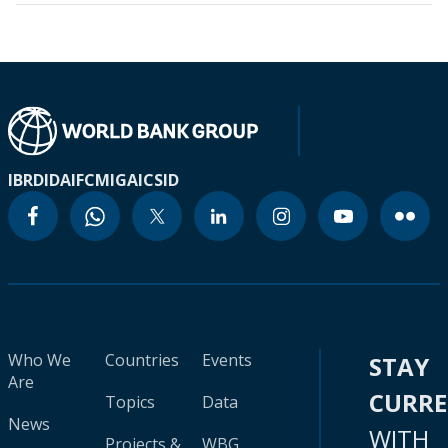
IBRD
IDA
IFC
MIGA
ICSID
Who We
Countries
Events
STAY
Are
CURR
Topics
Data
News
WITH
Projects &
WBG