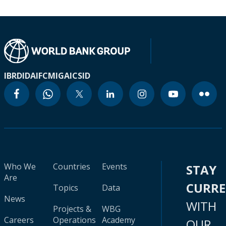
IBRD
IDA
IFC
MIGA
ICSID
Who We
Countries
Events
STAY
Are
CURR
Topics
Data
News
WITH
Projects &
WBG
Careers
Operations
Academy
OUR