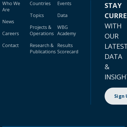
Who We
Countries
Events
STAY
Are
CURR
Topics
Data
News
WITH
Projects &
WBG
Careers
Operations
Academy
OUR
LATES
Contact
Research &
Results
Publications
Scorecard
DATA
&
INSIGH
Sign