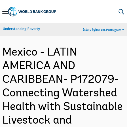
Skip
to
Main
Understanding Poverty
Esta página em:
Português
Navigation
Mexico - LATIN
AMERICA AND
CARIBBEAN- P172079-
Connecting Watershed
Health with Sustainable
Livestock and