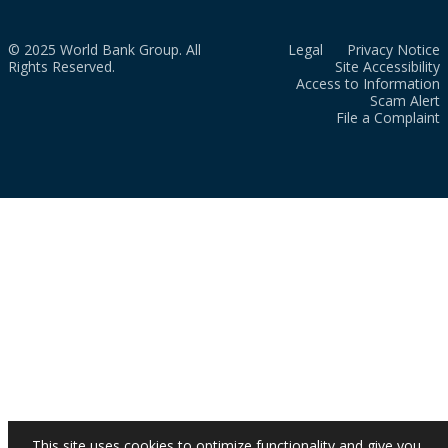
© 2025 World Bank Group. All
Legal
Privacy Notice
Rights Reserved.
Site Accessibility
Access to Information
Scam Alert
File a Complaint
This site uses cookies to optimize functionality and give you