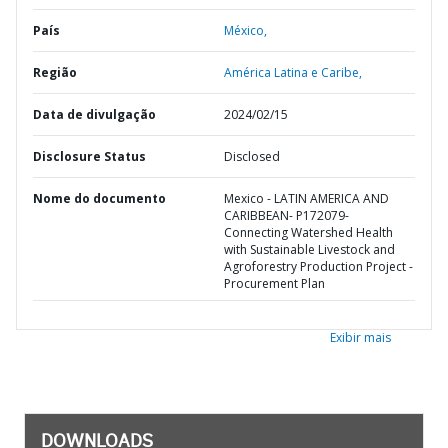
País
México,
Região
América Latina e Caribe,
Data de divulgação
2024/02/15
Disclosure Status
Disclosed
Nome do documento
Mexico - LATIN AMERICA AND
CARIBBEAN- P172079-
Connecting Watershed Health
with Sustainable Livestock and
Agroforestry Production Project -
Procurement Plan
Exibir mais
DOWNLOADS