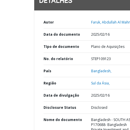
DETALHES
Autor
Faruk, Abdullah Al Mah
Data do documento
2025/02/16
TIpo de documento
Plano de Aquisições
No. do relatório
STEP109123
País
Bangladesh,
Região
Sul da Ásia,
Data de divulgação
2025/02/16
Disclosure Status
Disclosed
Nome do documento
Bangladesh - SOUTH AS
P170688- Bangladesh
Private Investment and