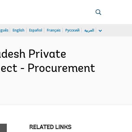
uguês
English
Español
Français
Русский
العربية
desh Private
ject - Procurement
RELATED LINKS