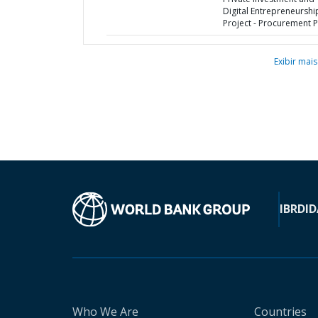
Digital Entrepreneurshi
Project - Procurement P
Exibir mais
IBRD
ID
Who We Are
Countries