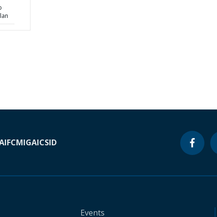
p
lan
A
IFC
MIGA
ICSID
Events