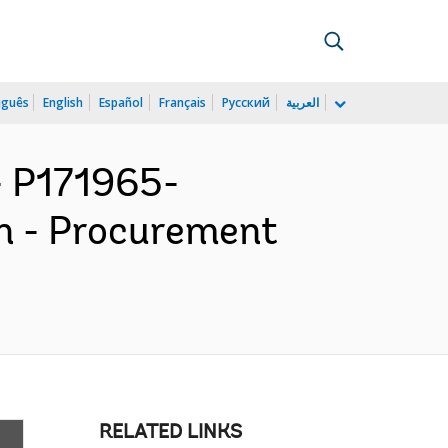
uguês
English
Español
Français
Русский
العربية
 P171965-
n - Procurement
RELATED LINKS