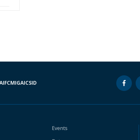
A
IFC
MIGA
ICSID
Events