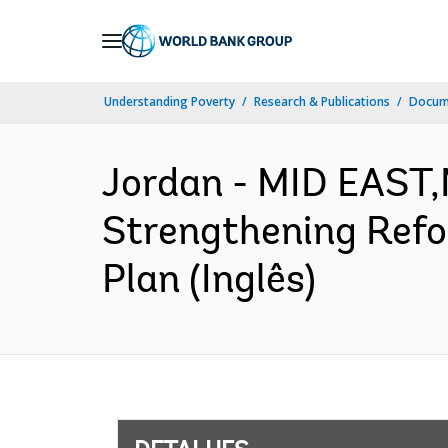
Skip
to
Main
Understanding Poverty
Research & Publications
Docume
Navigation
Jordan - MID EAST
Strengthening Ref
Plan (Inglês)