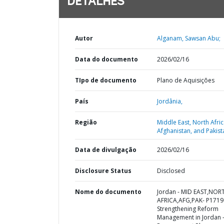
DETALHES
Autor
Alganam, Sawsan Abu;
Data do documento
2026/02/16
TIpo de documento
Plano de Aquisições
País
Jordânia,
Região
Middle East, North Afric
Afghanistan, and Pakist
Data de divulgação
2026/02/16
Disclosure Status
Disclosed
Nome do documento
Jordan - MID EAST,NOR
AFRICA,AFG,PAK- P1719
Strengthening Reform
Management in Jordan 