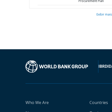
Procurement Plan
Exibir mais
IBRD
ID
Who We Are
Countries