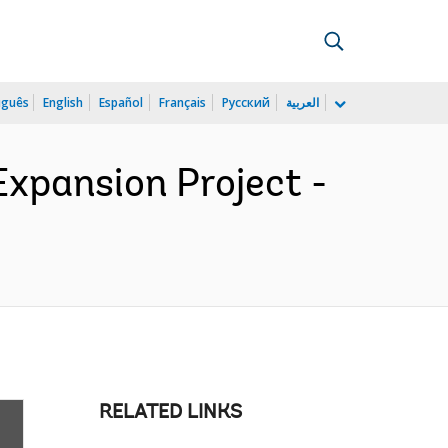
uguês
English
Español
Français
Русский
العربية
Expansion Project -
RELATED LINKS