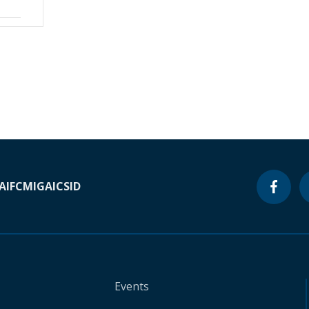
A
IFC
MIGA
ICSID
Events