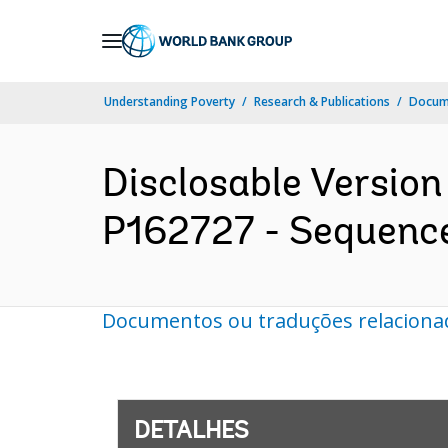
Skip
to
Main
Understanding Poverty
Research & Publications
Docume
Navigation
Disclosable Version
P162727 - Sequence 
Documentos ou traduções relaciona
DETALHES