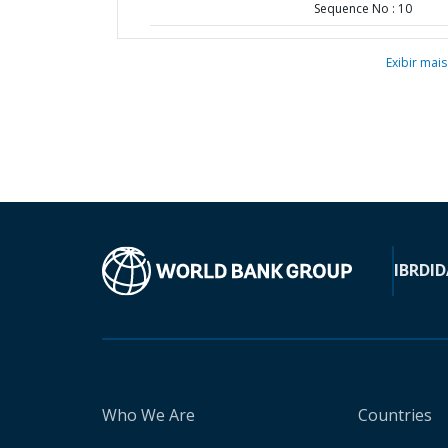
Sequence No : 10
Exibir mais
IBRD
ID
Who We Are
Countries