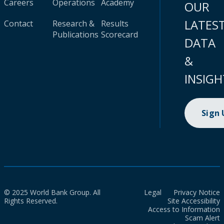
Careers
Operations
Academy
OUR
LATES
Contact
Research &
Results
Publications
Scorecard
DATA
&
INSIGH
Sign
© 2025 World Bank Group. All
Legal
Privacy Notice
Rights Reserved.
Site Accessibility
Access to Information
Scam Alert