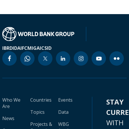
IBRD
IDA
IFC
MIGA
ICSID
Who We
Countries
Events
STAY
Are
CURR
Topics
Data
News
WITH
Projects &
WBG