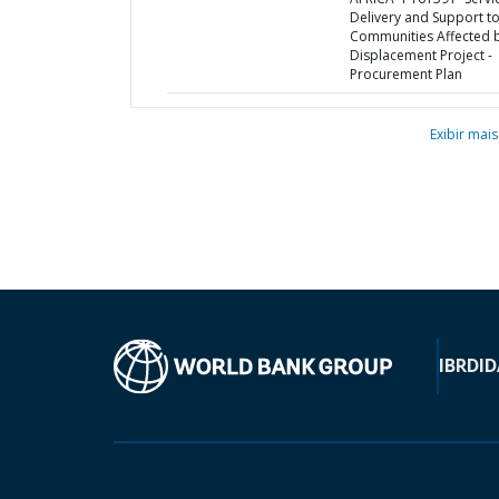
Delivery and Support t
Communities Affected 
Displacement Project -
Procurement Plan
Exibir mais
IBRD
ID