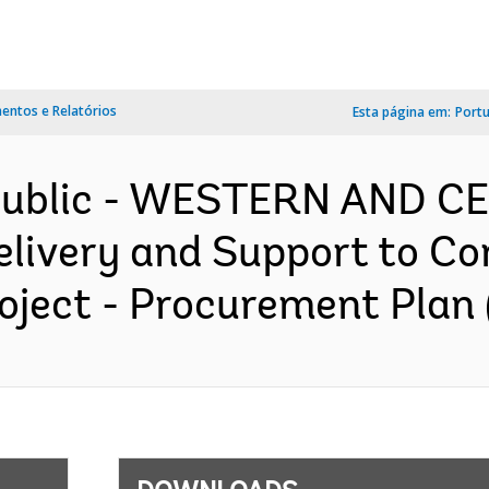
ntos e Relatórios
Esta página em:
Port
epublic - WESTERN AND 
elivery and Support to C
ject - Procurement Plan (