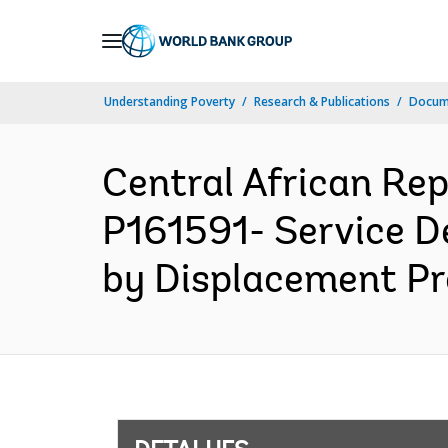
Skip
to
Main
Understanding Poverty
Research & Publications
Docume
Navigation
Central African R
P161591- Service D
by Displacement Pro