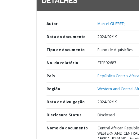
DETALHES
Autor
Marcel GUERET;
Data do documento
2024/02/19
TIpo de documento
Plano de Aquisições
No. do relatório
STEP92687
País
República Centro-Afric
Região
Western and Central Afr
Data de divulgação
2024/02/19
Disclosure Status
Disclosed
Nome do documento
Central African Republic
WESTERN AND CENTRA
AFRICA- P161591- Servi