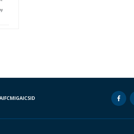
o
by
A
IFC
MIGA
ICSID