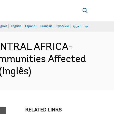
uguês
English
Español
Français
Русский
العربية
CENTRAL AFRICA-
ommunities Affected
Inglês)
RELATED LINKS