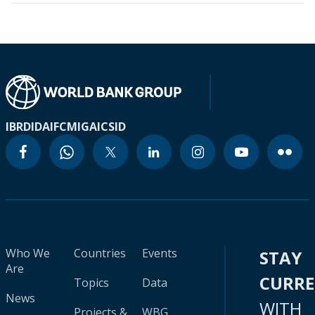
IBRD
IDA
IFC
MIGA
ICSID
Who We
Countries
Events
STAY
Are
CURR
Topics
Data
News
WITH
Projects &
WBG