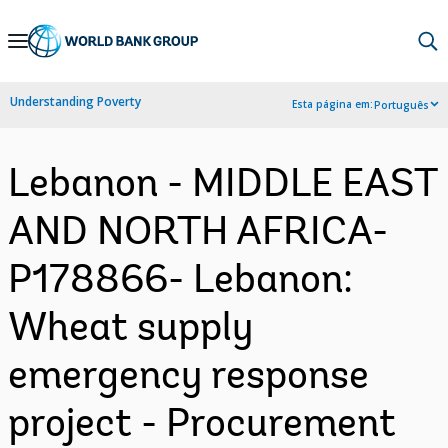
Skip
to
Main
Understanding Poverty
Esta página em:
Português
Navigation
Lebanon - MIDDLE EAST
AND NORTH AFRICA-
P178866- Lebanon:
Wheat supply
emergency response
project - Procurement