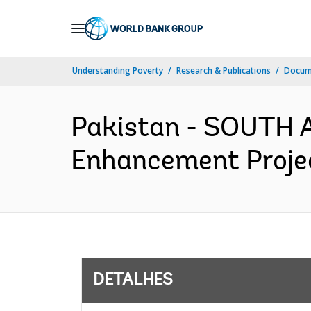
Skip
to
Main
Understanding Poverty
Research & Publications
Docume
Navigation
Pakistan - SOUTH 
Enhancement Projec
DETALHES