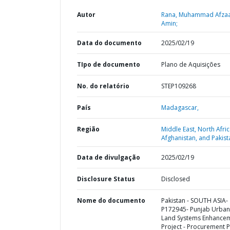
Autor
Rana, Muhammad Afzaa
Amin;
Data do documento
2025/02/19
TIpo de documento
Plano de Aquisições
No. do relatório
STEP109268
País
Madagascar,
Região
Middle East, North Afric
Afghanistan, and Pakist
Data de divulgação
2025/02/19
Disclosure Status
Disclosed
Nome do documento
Pakistan - SOUTH ASIA-
P172945- Punjab Urban
Land Systems Enhance
Project - Procurement P