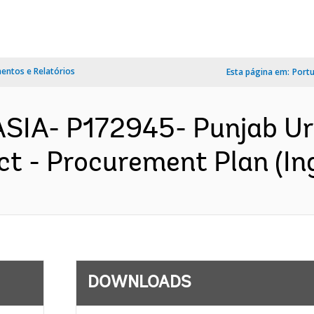
ntos e Relatórios
Esta página em:
Port
ASIA- P172945- Punjab U
t - Procurement Plan (Ing
DOWNLOADS