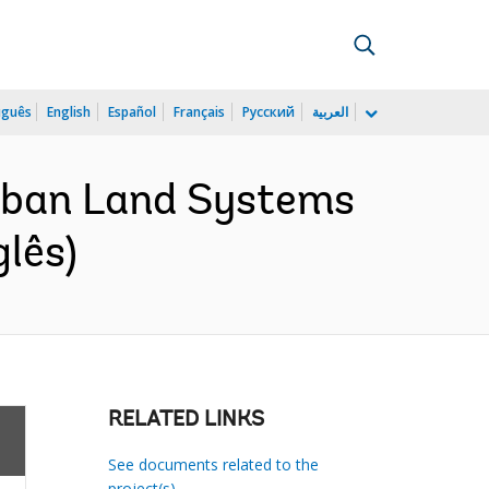
uguês
English
Español
Français
Русский
العربية
rban Land Systems
lês)
RELATED LINKS
See documents related to the
project(s)