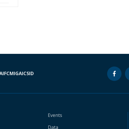
A
IFC
MIGA
ICSID
Events
Data