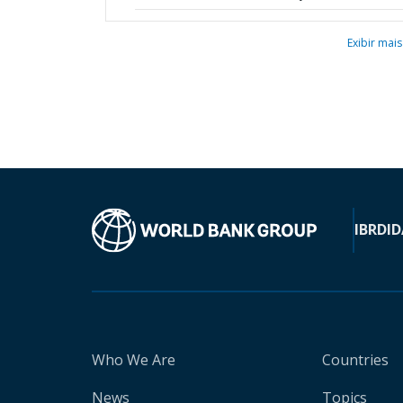
Exibir mais
IBRD
ID
Who We Are
Countries
News
Topics