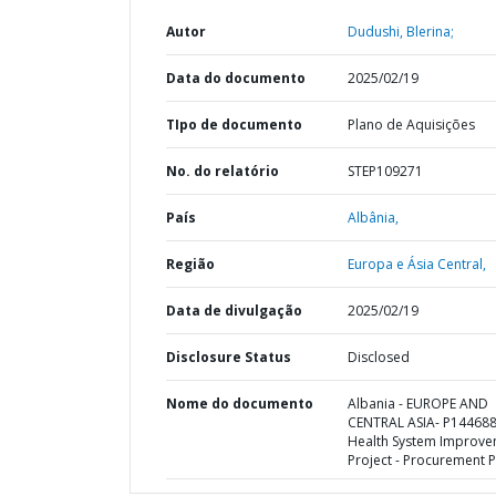
Autor
Dudushi, Blerina;
Data do documento
2025/02/19
TIpo de documento
Plano de Aquisições
No. do relatório
STEP109271
País
Albânia,
Região
Europa e Ásia Central,
Data de divulgação
2025/02/19
Disclosure Status
Disclosed
Nome do documento
Albania - EUROPE AND
CENTRAL ASIA- P144688
Health System Improv
Project - Procurement P