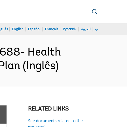
uguês
English
Español
Français
Русский
العربية
688- Health
lan (Inglês)
RELATED LINKS
See documents related to the
project(s)