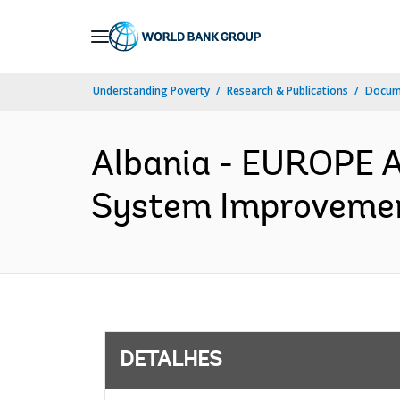
Skip
to
Main
Understanding Poverty
Research & Publications
Docume
Navigation
Albania - EUROPE 
System Improvement
DETALHES