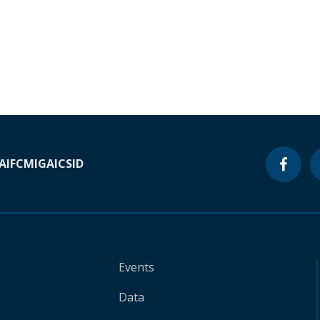
A
IFC
MIGA
ICSID
Events
Data