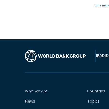
Exibir mais
IBRD
ID
Who We Are
Countries
News
Topics