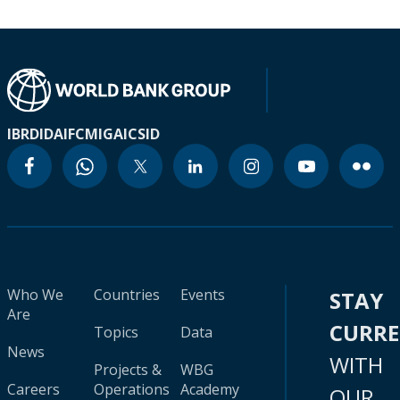
IBRD
IDA
IFC
MIGA
ICSID
Who We
Countries
Events
STAY
Are
CURR
Topics
Data
News
WITH
Projects &
WBG
Careers
Operations
Academy
OUR