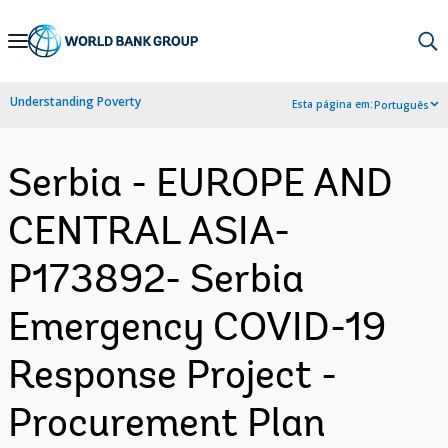
Skip
to
Main
Understanding Poverty
Esta página em:
Português
Navigation
Serbia - EUROPE AND
CENTRAL ASIA-
P173892- Serbia
Emergency COVID-19
Response Project -
Procurement Plan