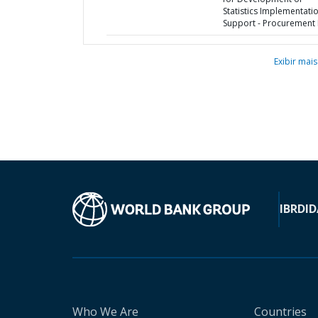
Statistics Implementati
Support - Procurement 
Exibir mais
IBRD
ID
Who We Are
Countries