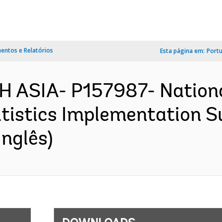
ntos e Relatórios
Esta página em:
Port
 ASIA- P157987- Nationa
tistics Implementation S
nglês)