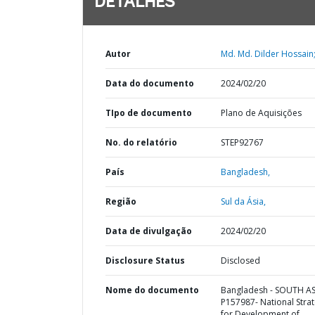
DETALHES
Autor
Md. Md. Dilder Hossain
Data do documento
2024/02/20
TIpo de documento
Plano de Aquisições
No. do relatório
STEP92767
País
Bangladesh,
Região
Sul da Ásia,
Data de divulgação
2024/02/20
Disclosure Status
Disclosed
Nome do documento
Bangladesh - SOUTH AS
P157987- National Stra
for Development of