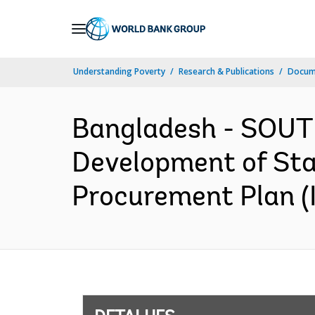
Skip
to
Main
Understanding Poverty
Research & Publications
Docume
Navigation
Bangladesh - SOUTH
Development of Sta
Procurement Plan (I