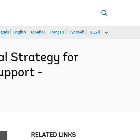
uguês
English
Español
Français
Русский
العربية
l Strategy for
upport -
RELATED LINKS