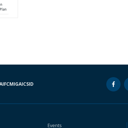
on
Plan
A
IFC
MIGA
ICSID
Events