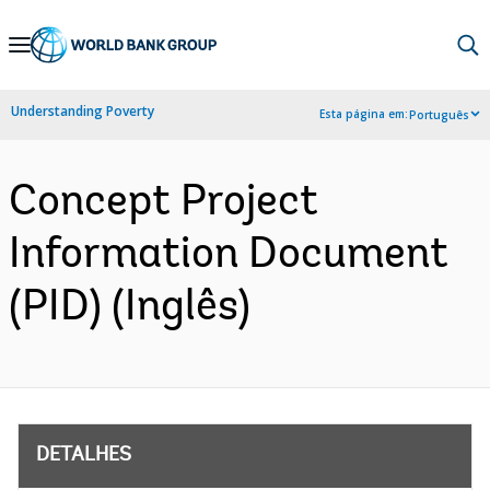
Skip
to
Main
Understanding Poverty
Esta página em:
Português
Navigation
Concept Project
Information Document
(PID) (Inglês)
DETALHES