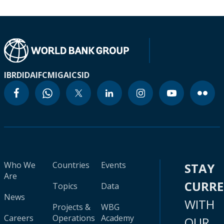
IBRD
IDA
IFC
MIGA
ICSID
Who We
Countries
Events
STAY
Are
CURR
Topics
Data
News
WITH
Projects &
WBG
Careers
Operations
Academy
OUR